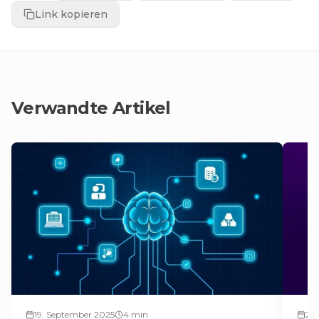
Link kopieren
Verwandte Artikel
19. September 2025
4
min
20