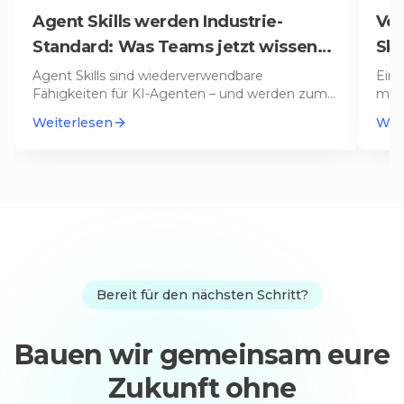
Agent Skills werden Industrie-
Von
Standard: Was Teams jetzt wissen
Ski
müssen
Agent Skills sind wiederverwendbare
Ein 
Fähigkeiten für KI-Agenten – und werden zum
mana
neuen Standard. Was sie von MCP untersch
…
die 
Weiterlesen
Wei
Bereit für den nächsten Schritt?
Bauen wir gemeinsam eure
Zukunft ohne