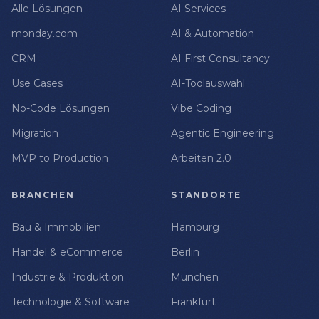
Alle Lösungen
AI Services
monday.com
AI & Automation
CRM
AI First Consultancy
Use Cases
AI-Toolauswahl
No-Code Lösungen
Vibe Coding
Migration
Agentic Engineering
MVP to Production
Arbeiten 2.0
BRANCHEN
STANDORTE
Bau & Immobilien
Hamburg
Handel & eCommerce
Berlin
Industrie & Produktion
München
Technologie & Software
Frankfurt