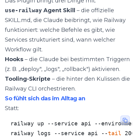
Das Plugin bringt drei Dinge mit:
use-railway
Agent Skill
– die offizielle
SKILL.md, die Claude beibringt, wie Railway
funktioniert: welche Befehle es gibt, wie
Services strukturiert sind, wann welcher
Workflow gilt.
Hooks
– die Claude bei bestimmten Triggern
(z. B. „deploy", „logs", „rollback") aktivieren.
Tooling-Skripte
– die hinter den Kulissen die
Railway CLI orchestrieren.
So fühlt sich das im Alltag an
Statt:
railway up --service api --environment
railway logs --service api --
tail
 200
