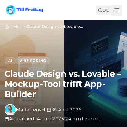
DE
Blog
Claude Design vs. Lovable – Mockup-Tool trifft App-Builder
AI
VIBE CODING
Claude Design vs. Lovable –
Mockup-Tool trifft App-
Builder
Malte Lensch
18. April 2026
Aktualisiert
:
4. Juni 2026
4
min
Lesezeit