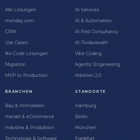
Alle Lösungen
AI Services
monday.com
AI & Automation
CRM
AI First Consultancy
Use Cases
AI-Toolauswahl
No-Code Lösungen
Vibe Coding
Migration
Agentic Engineering
MVP to Production
Arbeiten 2.0
BRANCHEN
STANDORTE
Bau & Immobilien
Hamburg
Handel & eCommerce
Berlin
Industrie & Produktion
München
Technologie & Software
Frankfurt