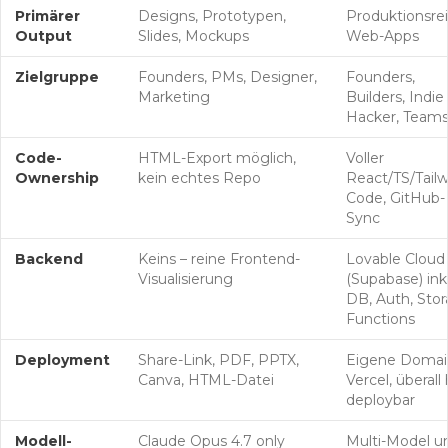
Primärer
Designs, Prototypen,
Produktionsrei
Output
Slides, Mockups
Web-Apps
Zielgruppe
Founders, PMs, Designer,
Founders,
Marketing
Builders, Indie
Hacker, Team
Code-
HTML-Export möglich,
Voller
Ownership
kein echtes Repo
React/TS/Tailw
Code, GitHub-
Sync
Backend
Keins – reine Frontend-
Lovable Cloud
Visualisierung
(Supabase) inkl
DB, Auth, Stor
Functions
Deployment
Share-Link, PDF, PPTX,
Eigene Domai
Canva, HTML-Datei
Vercel, überall 
deploybar
Modell-
Claude Opus 4.7 only
Multi-Model u