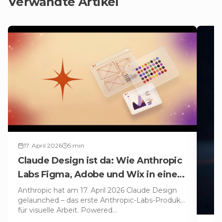
Verwandte Artikel
17. April 2026
5
min
Claude Design ist da: Wie Anthropic
Labs Figma, Adobe und Wix in einem
Tag $30 Mrd. Marktwert kostete
Anthropic hat am 17. April 2026 Claude Design
gelaunched – das erste Anthropic-Labs-Produkt
für visuelle Arbeit. Powered
…