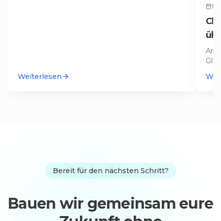
17.
Cla
übe
Con
Anth
Glei
Codi
Weiterlesen
Wei
Bereit für den nächsten Schritt?
Bauen wir gemeinsam eure