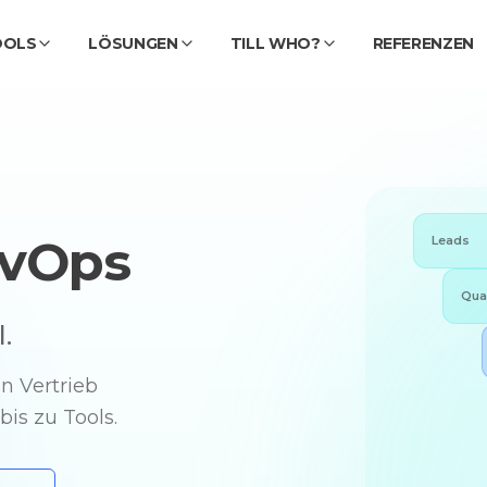
OOLS
LÖSUNGEN
TILL WHO?
REFERENZEN
evOps
Leads
Qual
.
en Vertrieb
is zu Tools.