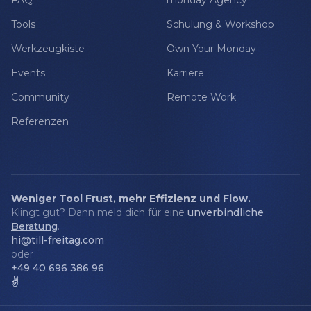
FAQ
monday Agency
Tools
Schulung & Workshop
Werkzeugkiste
Own Your Monday
Events
Karriere
Community
Remote Work
Referenzen
Weniger Tool Frust, mehr Effizienz und Flow.
Klingt gut? Dann meld dich für eine
unverbindliche
Beratung
.
hi@till-freitag.com
oder
+49 40 696 386 96
✌️