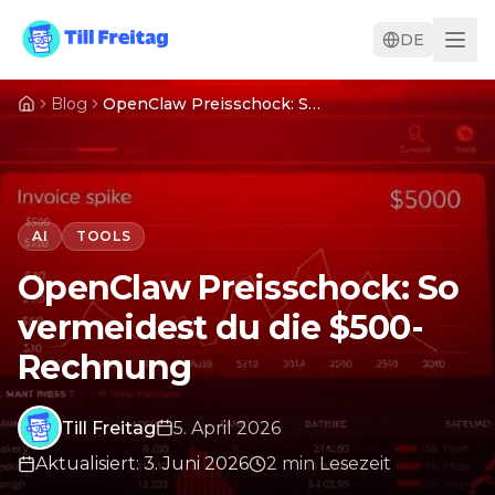
DE
Blog
OpenClaw Preisschock: So vermeidest du die $500-Rechnung
AI
TOOLS
OpenClaw Preisschock: So
vermeidest du die $500-
Rechnung
Till Freitag
5. April 2026
Aktualisiert
:
3. Juni 2026
2
min
Lesezeit