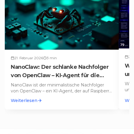
20.
21. Februar 2026
3
min
War
NanoClaw: Der schlanke Nachfolger
umg
von OpenClaw – KI-Agent für die
dab
Hosentasche
Wir 
NanoClaw ist der minimalistische Nachfolger
und 
von OpenClaw – ein KI-Agent, der auf Raspberry
der 
Pi läuft, per WhatsApp steuer
…
Weiterlesen
Wei