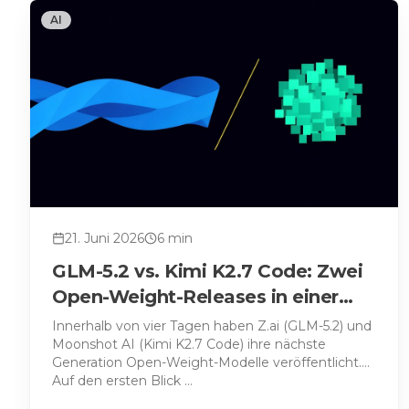
AI
21. Juni 2026
6
min
GLM-5.2 vs. Kimi K2.7 Code: Zwei
Open-Weight-Releases in einer
Woche – aber zwei sehr
Innerhalb von vier Tagen haben Z.ai (GLM-5.2) und
Moonshot AI (Kimi K2.7 Code) ihre nächste
unterschiedliche Wetten
Generation Open-Weight-Modelle veröffentlicht.
Auf den ersten Blick
…