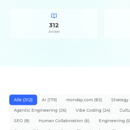
312
Artikel
Alle
(
312
)
AI
(
179
)
monday.com
(
83
)
Strategy
Agentic Engineering
(
26
)
Vibe Coding
(
24
)
Cult
SEO
(
8
)
Human Collaboration
(
6
)
Engineering
(
5