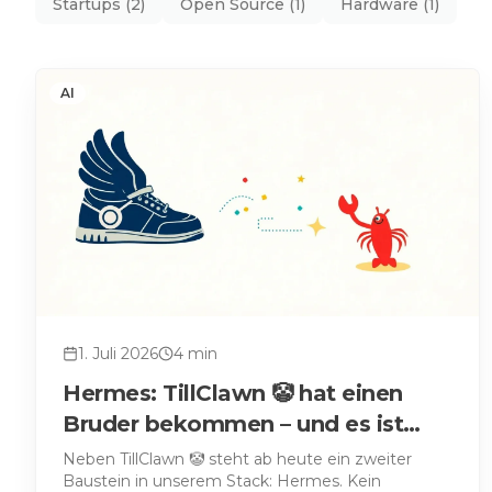
Startups
(
2
)
Open Source
(
1
)
Hardware
(
1
)
AI
1. Juli 2026
4
min
Hermes: TillClawn 🤡 hat einen
Bruder bekommen – und es ist
kein Paketdienst
Neben TillClawn 🤡 steht ab heute ein zweiter
Baustein in unserem Stack: Hermes. Kein