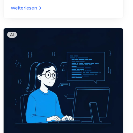
auseinandergehen – und was du
…
Weiterlesen
AI