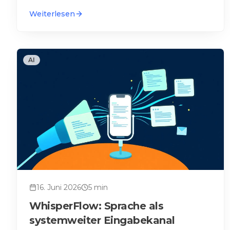
Weiterlesen
AI
16. Juni 2026
5
min
WhisperFlow: Sprache als
systemweiter Eingabekanal