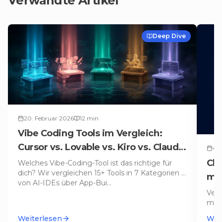
Verwandte Artikel
Deep Dive
20. Februar 2026
12
min
Vibe Coding Tools im Vergleich:
Cursor vs. Lovable vs. Kiro vs. Claude
4. 
Code vs. Trae (2026)
Clo
Welches Vibe-Coding-Tool ist das richtige für
dich? Wir vergleichen 15+ Tools in 7 Kategorien –
ma
von AI-IDEs über App-Bui
…
Verc
mod
verf
Weiterlesen
Wei