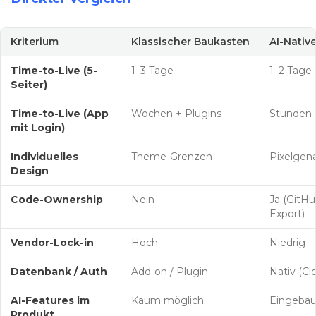
Kriterium
Klassischer Baukasten
AI-Nativ
Time-to-Live (5-
1–3 Tage
1–2 Tage
Seiter)
Time-to-Live (App
Wochen + Plugins
Stunden 
mit Login)
Individuelles
Theme-Grenzen
Pixelgena
Design
Code-Ownership
Nein
Ja (GitHu
Export)
Vendor-Lock-in
Hoch
Niedrig
Datenbank / Auth
Add-on / Plugin
Nativ (Cl
AI-Features im
Kaum möglich
Eingebau
Produkt