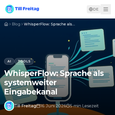
DE
Blog
WhisperFlow: Sprache als systemweiter Eingabekanal
AI
TOOLS
WhisperFlow: Sprache als
systemweiter
Eingabekanal
Till Freitag
16. Juni 2026
5
min
Lesezeit