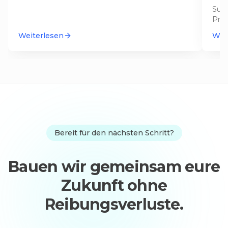
Suba
Proj
an A
Weiterlesen
Wei
Bereit für den nächsten Schritt?
Bauen wir gemeinsam eure
Zukunft ohne
Reibungsverluste.