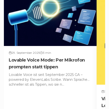
29. September 2025
3
min
Lovable Voice Mode: Per Mikrofon
prompten statt tippen
Lovable Voice ist seit September 2025 GA –
powered by ElevenLabs Scribe. Wann Sprache
schneller ist als Tippen, wo sie n
…
3. 
Vib
Lov