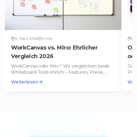
4. März 2026
4
min
13.
WorkCanvas vs. Miro: Ehrlicher
Odo
Vergleich 2026
ode
20
WorkCanvas oder Miro? Wir vergleichen beide
Odo
Whiteboard-Tools ehrlich – Features, Preise,
Plat
Integration und für wen sich we
…
Date
Weiterlesen
Wei