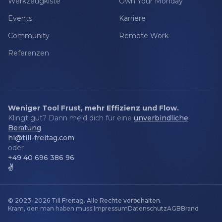
Werkzeugkiste
Own Your Monday
Events
Karriere
Community
Remote Work
Referenzen
Weniger Tool Frust, mehr Effizienz und Flow.
Klingt gut? Dann meld dich für eine
unverbindliche
Beratung
.
hi@till-freitag.com
oder
+49 40 696 386 96
✌️
© 2023–2026
Till Freitag
.
Alle Rechte vorbehalten.
Kram, den man haben muss:
Impressum
Datenschutz
AGB
Brand