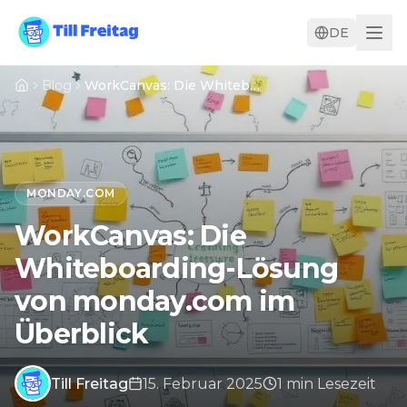
DE
Blog
WorkCanvas: Die Whiteboarding-Lösung von monday.com im Überblick
MONDAY.COM
WorkCanvas: Die
Whiteboarding-Lösung
von monday.com im
Überblick
Till Freitag
15. Februar 2025
1
min
Lesezeit