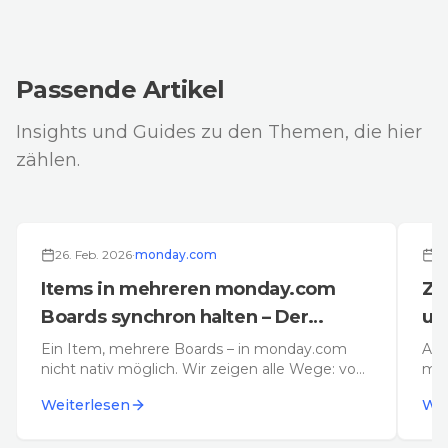
Passende Artikel
Insights und Guides zu den Themen, die hier
zählen.
Deep Dive
26. Feb. 2026
·
monday.com
26
Items in mehreren monday.com
Ze
Boards synchron halten – Der
ul
ultimative Guide
Ein Item, mehrere Boards – in monday.com
All
nicht nativ möglich. Wir zeigen alle Wege: von
mon
Mirror-Spalten über Marketplace-Apps bis zur
Spa
Weiterlesen
Wei
eigenen API-Lösung.
Vib
Emp