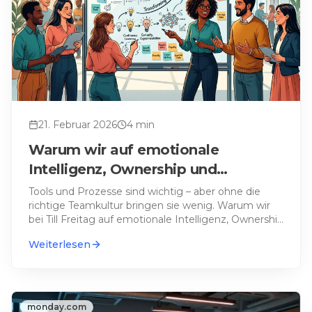
21. Februar 2026
4
min
Warum wir auf emotionale
Intelligenz, Ownership und
Selbstständigkeit setzen
Tools und Prozesse sind wichtig – aber ohne die
richtige Teamkultur bringen sie wenig. Warum wir
bei Till Freitag auf emotionale Intelligenz, Ownership
und echt
…
Weiterlesen
monday.com