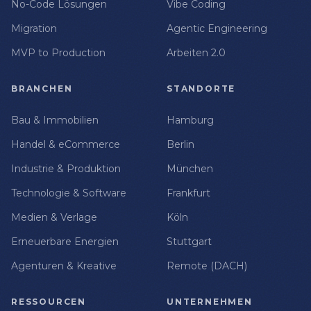
No-Code Lösungen
Vibe Coding
Migration
Agentic Engineering
MVP to Production
Arbeiten 2.0
BRANCHEN
STANDORTE
Bau & Immobilien
Hamburg
Handel & eCommerce
Berlin
Industrie & Produktion
München
Technologie & Software
Frankfurt
Medien & Verlage
Köln
Erneuerbare Energien
Stuttgart
Agenturen & Kreative
Remote (DACH)
RESSOURCEN
UNTERNEHMEN