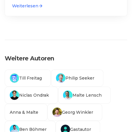
ist denn je
…
Weiterlesen
Weitere Autoren
Till Freitag
Philip Seeker
Niclas Ondrak
Malte Lensch
Anna & Malte
Georg Winkler
Ben Böhmer
Gastautor