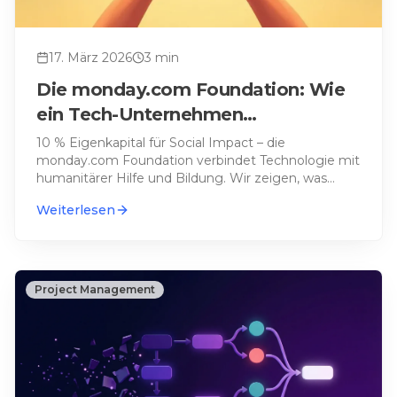
17. März 2026
3
min
Die monday.com Foundation: Wie
ein Tech-Unternehmen
Katastrophenhilfe und Bildung
10 % Eigenkapital für Social Impact – die
monday.com Foundation verbindet Technologie mit
verändert
humanitärer Hilfe und Bildung. Wir zeigen, was
hinter der Initiative s
…
Weiterlesen
Project Management