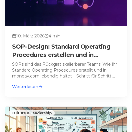
10. März 2026
4
min
SOP-Design: Standard Operating
Procedures erstellen und in
monday.com abbilden
SOPs sind das Rückgrat skalierbarer Teams. Wie ihr
Standard Operating Procedures erstellt und in
monday.com lebendig haltet – Schritt für Schritt.
…
Weiterlesen
Culture & Leadership