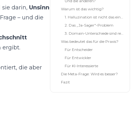
Und die anderen?
sie darin,
Unsinn
Warum ist das wichtig?
 Frage – und die
1. Halluzination ist nicht das einzige Problem
2. Das „Ja-Sager"-Problem
3. Domain-Unterschiede sind real
chschnitt
Was bedeutet das für die Praxis?
ergibt.
Für Entscheider
Für Entwickler
Für KI-Interessierte
ntiert, die aber
Die Meta-Frage: Wird es besser?
Fazit