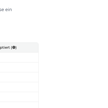
se ein
tiert (🔴)