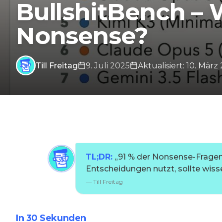
BullshitBench – 
Nonsense?
Till Freitag
9. Juli 2025
Aktualisiert
:
10. März
TL;DR:
„
91 % der Nonsense-Fragen 
Entscheidungen nutzt, sollte wissen
—
Till Freitag
In 30 Sekunden