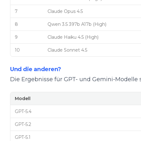
7
Claude Opus 4.5
8
Qwen 3.5 397b A17b (High)
9
Claude Haiku 4.5 (High)
10
Claude Sonnet 4.5
Und die anderen?
Die Ergebnisse für GPT- und Gemini-Modelle 
Modell
GPT-5.4
GPT-5.2
GPT-5.1