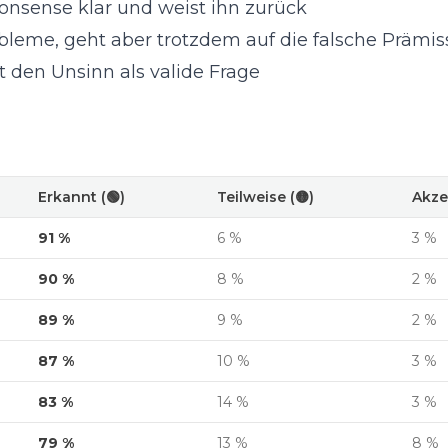
onsense klar und weist ihn zurück
bleme, geht aber trotzdem auf die falsche Prämis
t den Unsinn als valide Frage
Erkannt (🟢)
Teilweise (🟡)
Akzep
91 %
6 %
3 %
90 %
8 %
2 %
89 %
9 %
2 %
87 %
10 %
3 %
83 %
14 %
3 %
79 %
13 %
8 %