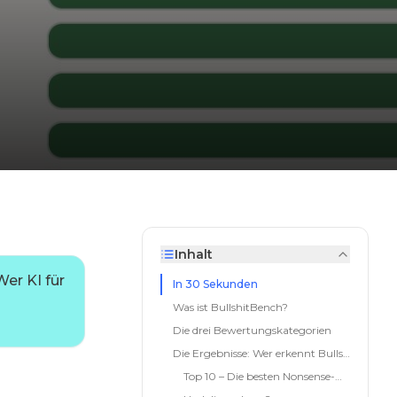
Inhalt
er KI für
In 30 Sekunden
Was ist BullshitBench?
Die drei Bewertungskategorien
Die Ergebnisse: Wer erkennt Bullshit?
Top 10 – Die besten Nonsense-Detektoren