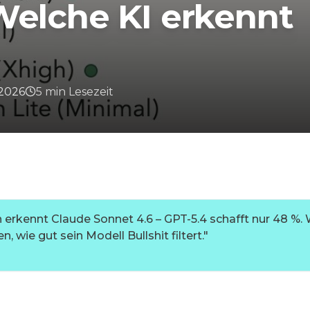
Welche KI erkennt
 2026
5
min
Lesezeit
erkennt Claude Sonnet 4.6 – GPT-5.4 schafft nur 48 %. W
, wie gut sein Modell Bullshit filtert.
"