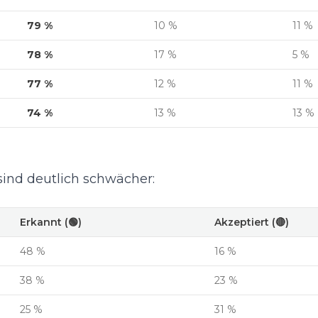
79 %
10 %
11 %
78 %
17 %
5 %
77 %
12 %
11 %
74 %
13 %
13 %
sind deutlich schwächer:
Erkannt (🟢)
Akzeptiert (🔴)
48 %
16 %
38 %
23 %
25 %
31 %