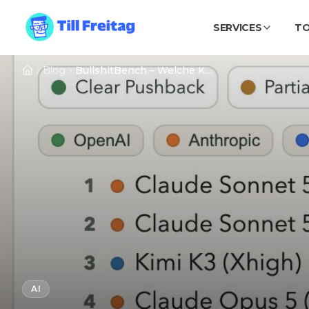
SERVICES
T
Blog
BullshitBench – Welche KI erkennt Nonsense?
AI