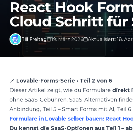
React Hook Form
Cloud Schritt für 
Till Freitag
19. März 2026
Aktualisiert
:
18. Apr
📌
Lovable-Forms-Serie · Teil 2 von 6
Dieser Artikel zeigt, wie du Formulare
direkt 
ohne SaaS-Gebühren. SaaS-Alternativen finde
Anbindung
,
Teil 5 – Smart Forms mit AI
,
Teil 6
Formulare in Lovable selber bauen: React Hook
Du kennst die SaaS-Optionen aus Teil 1 – a