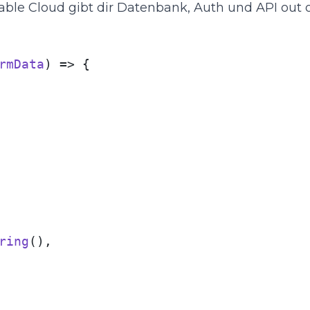
ble Cloud gibt dir Datenbank, Auth und API out o
rmData
) => {

ring
(),
