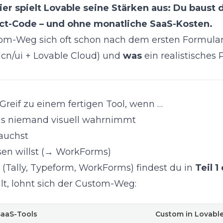
er spielt Lovable seine Stärken aus: Du baust 
act-Code – und ohne monatliche SaaS-Kosten.
om-Weg sich oft schon nach dem ersten Formular
dcn/ui + Lovable Cloud) und
was
ein realistisches P
 Greif zu einem fertigen Tool, wenn …
das niemand visuell wahrnimmt
auchst
sen willst (→ WorkForms)
 (Tally, Typeform, WorkForms) findest du in
Teil 1
lt, lohnt sich der Custom-Weg:
SaaS-Tools
Custom in Lovabl