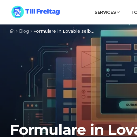
SERVICES
T
Blog
Formulare in Lovable selber bauen: React Hook Form, zod & Lovable Cloud Schritt für Schritt
Formulare in Lov