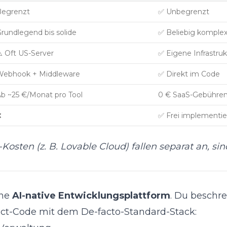
Begrenzt
✅ Unbegrenzt
rundlegend bis solide
✅ Beliebig komple
️ Oft US-Server
✅ Eigene Infrastruk
Webhook + Middleware
✅ Direkt im Code
b ~25 €/Monat pro Tool
0 € SaaS-Gebühren
❌
✅ Frei implementie
-Kosten (z. B. Lovable Cloud) fallen separat an, s
ine
AI-native Entwicklungsplattform
. Du beschre
act-Code mit dem De-facto-Standard-Stack: