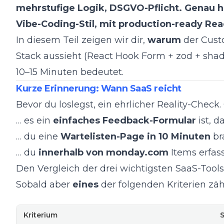
mehrstufige Logik, DSGVO-Pflicht. Genau hi
Vibe-Coding-Stil, mit production-ready Re
In diesem Teil zeigen wir dir,
warum
der Cust
Stack aussieht (React Hook Form + zod + sha
10–15 Minuten bedeutet.
Kurze Erinnerung: Wann SaaS reicht
Bevor du loslegst, ein ehrlicher Reality-Check.
… es ein
einfaches Feedback-Formular
ist, 
… du eine
Wartelisten-Page in 10 Minuten
br
… du
innerhalb von monday.com
Items erfas
Den Vergleich der drei wichtigsten SaaS-Tools
Sobald aber
eines
der folgenden Kriterien zäh
Kriterium