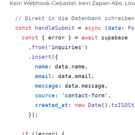
Kein Webhook-Gebastel, kein Zapier-Abo. Lova
// Direkt in die Datenbank schreiben
const
handleSubmit
 = 
async
 (
data
: 
Fo
const
 { error } = 
await
 supabase

    .
from
(
'inquiries'
)

    .
insert
({

name
: data.
name
,

email
: data.
email
,

message
: data.
message
,

source
: 
'contact-form'
,

created_at
: 
new
Date
().
toISOSt
    });

if
 (!error) {
