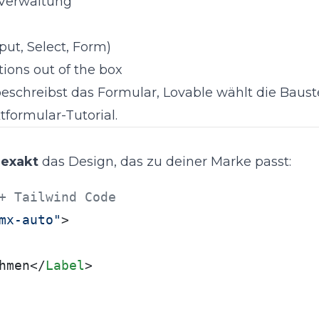
-Verwaltung
ut, Select, Form)
ions out of the box
eschreibst das Formular, Lovable wählt die Bauste
tformular-Tutorial
.
t
exakt
das Design, das zu deiner Marke passt:
+ Tailwind Code
mx-auto"
>

hmen
</
Label
>