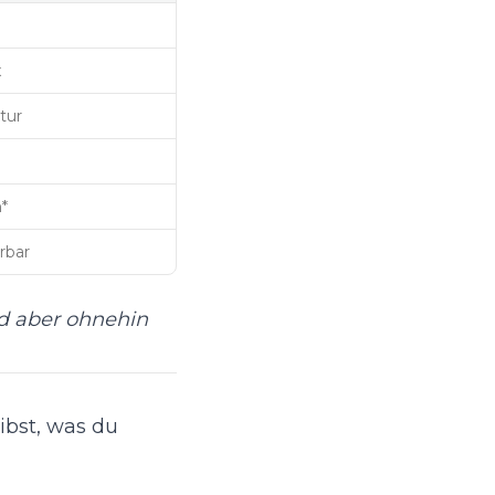
x
tur
*
rbar
ind aber ohnehin
ibst, was du