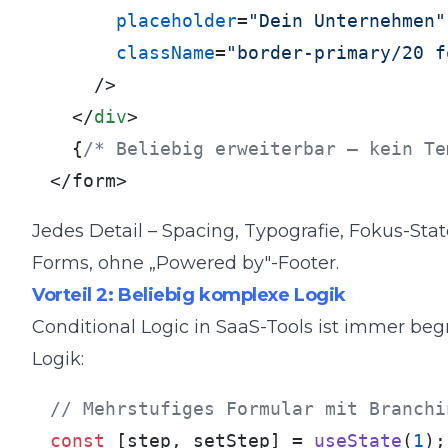
placeholder
=
"Dein Unternehmen"
className
=
"border-primary/20 f
    />
</
div
>
  {
/* Beliebig erweiterbar – kein Te
</form>
Jedes Detail – Spacing, Typografie, Fokus-Sta
Forms, ohne „Powered by"-Footer.
Vorteil 2: Beliebig komplexe Logik
Conditional Logic in SaaS-Tools ist immer begr
Logik:
// Mehrstufiges Formular mit Branchi
const
 [step, setStep] = 
useState
(
1