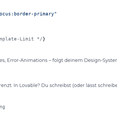
ocus:border-primary"
mplate-Limit */
}

tes, Error-Animations – folgt deinem Design-Syst
enzt. In Lovable? Du schreibst (oder lässt schreib
ng