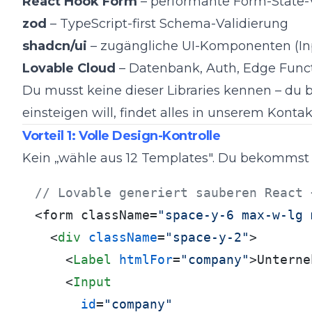
React Hook Form
– performante Form-State
zod
– TypeScript-first Schema-Validierung
shadcn/ui
– zugängliche UI-Komponenten (Inp
Lovable Cloud
– Datenbank, Auth, Edge Funct
Du musst keine dieser Libraries kennen – du b
einsteigen will, findet alles in unserem
Kontak
Vorteil 1: Volle Design-Kontrolle
Kein „wähle aus 12 Templates". Du bekomms
// Lovable generiert sauberen React 
<form className=
"space-y-6 max-w-lg 
<
div
className
=
"space-y-2"
>
<
Label
htmlFor
=
"company"
>
Unterne
<
Input
id
=
"company"