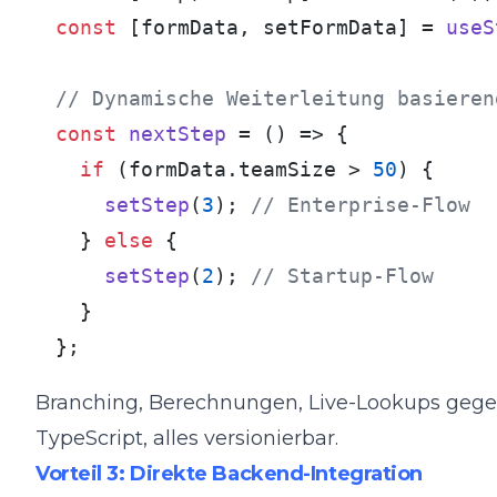
const
 [formData, setFormData] = 
useS
// Dynamische Weiterleitung basieren
const
nextStep
 = (
) => {

if
 (formData.
teamSize
 > 
50
) {

setStep
(
3
); 
// Enterprise-Flow
  } 
else
 {

setStep
(
2
); 
// Startup-Flow
  }

};
Branching, Berechnungen, Live-Lookups gegen 
TypeScript, alles versionierbar.
Vorteil 3: Direkte Backend-Integration