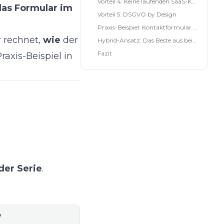
Vorteil 4: Keine laufenden SaaS-Kosten
das Formular im
Vorteil 5: DSGVO by Design
Praxis-Beispiel: Kontaktformular in 10 Minuten
 rechnet,
wie
der
Hybrid-Ansatz: Das Beste aus beiden Welten
Fazit
raxis-Beispiel in
 der Serie
.
e