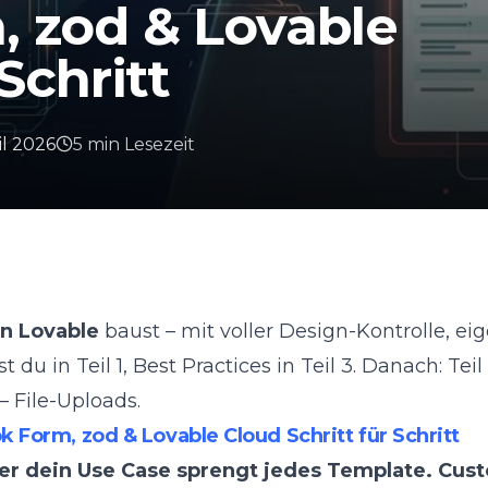
, zod & Lovable
Schritt
il 2026
5
min
Lesezeit
in Lovable
baust – mit voller Design-Kontrolle, ei
st du in
Teil 1
, Best Practices in
Teil 3
. Danach:
Tei
 – File-Uploads
.
 Form, zod & Lovable Cloud Schritt für Schritt
ber dein Use Case sprengt jedes Template. Cus