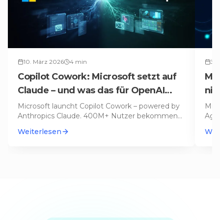
10. März 2026
4
min
3. 
Copilot Cowork: Microsoft setzt auf
Mic
Claude – und was das für OpenAI
nic
bedeutet
ec
Microsoft launcht Copilot Cowork – powered by
Micr
Anthropics Claude. 400M+ Nutzer bekommen
Agen
einen autonomen Agenten für Mails
…
Bubb
Weiterlesen
Wei