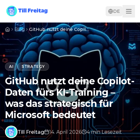
DE
Blog
GitHub nutzt deine Copilot-Daten fürs KI-Training – was das strategisch für Microsoft bedeutet
AI
STRATEGY
GitHub nutzt deine Copilot-
Daten fürs KI-Training –
was das strategisch für
Microsoft bedeutet
Till Freitag
14. April 2026
4
min
Lesezeit