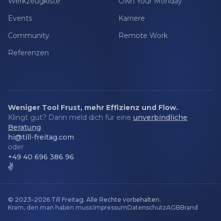
Werkzeugkiste
Own Your Monday
Events
Karriere
Community
Remote Work
Referenzen
Weniger Tool Frust, mehr Effizienz und Flow.
Klingt gut? Dann meld dich für eine
unverbindliche
Beratung
.
hi@till-freitag.com
oder
+49 40 696 386 96
✌️
© 2023–2026
Till Freitag
.
Alle Rechte vorbehalten.
Kram, den man haben muss:
Impressum
Datenschutz
AGB
Brand