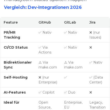
Vergleich: Dev-Integrationen 2026
Feature
GitHub
GitLab
Jira
PR/MR
✅ Nativ
✅ Nativ
❌ (nur
Tracking
Issues)
CI/CD Status
✅ Via
✅ Nativ
❌
Actions
Bidirektionaler
⚠️ Via
⚠️ Via
✅ Nativ
Sync
make.com
make.com
Self-Hosting
❌ (nur
✅
✅ (Data
Enterprise)
Center)
AI-Features
✅ Copilot
✅ Duo
❌
Ideal für
Open
Enterprise,
Legacy,
Source,
EU
Transition