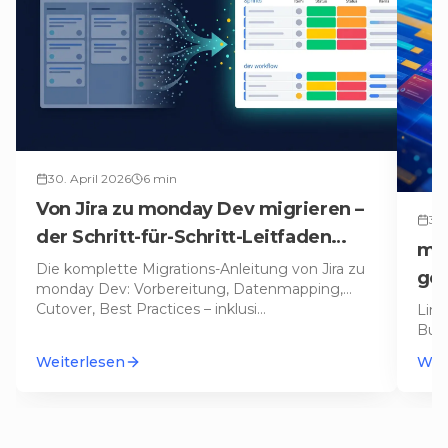
30. April 2026
6
min
Von Jira zu monday Dev migrieren –
30.
der Schritt-für-Schritt-Leitfaden
mon
2026
Die komplette Migrations-Anleitung von Jira zu
gew
monday Dev: Vorbereitung, Datenmapping,
Cutover, Best Practices – inklusi
…
Line
Bubb
Allr
Weiterlesen
Wei