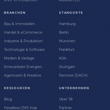
MVP to Production
Arbeiten 2.0
BRANCHEN
STANDORTE
Bau & Immobilien
Hamburg
Handel & eCommerce
Berlin
Industrie & Produktion
München
Technologie & Software
Frankfurt
Medien & Verlage
Köln
Erneuerbare Energien
Stuttgart
Agenturen & Kreative
Remote (DACH)
RESSOURCEN
UNTERNEHMEN
Blog
Über Till
Headless CMS Hub
Partner