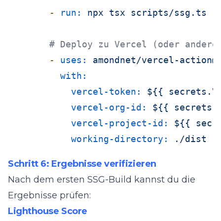
-
run:
npx
tsx
scripts/ssg.ts
# Deploy zu Vercel (oder andere
-
uses:
amondnet/vercel-action@
with:
vercel-token:
${{
secrets.V
vercel-org-id:
${{
secrets.
vercel-project-id:
${{
secr
working-directory:
./dist
Schritt 6: Ergebnisse verifizieren
Nach dem ersten SSG-Build kannst du die
Ergebnisse prüfen:
Lighthouse Score