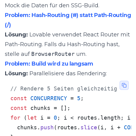
Mock die Daten für den SSG-Build.
Problem: Hash-Routing (#) statt Path-Routing
(/)
Lösung:
Lovable verwendet React Router mit
Path-Routing. Falls du Hash-Routing hast,
stelle auf
BrowserRouter
um.
Problem: Build wird zu langsam
Lösung:
Parallelisiere das Rendering:
// Rendere 5 Seiten gleichzeitig
const
CONCURRENCY
 = 
5
const
for
 (
let
 i = 
0
; i < routes.
length
; i 
  chunks.
push
(routes.
slice
(i, i + 
CON