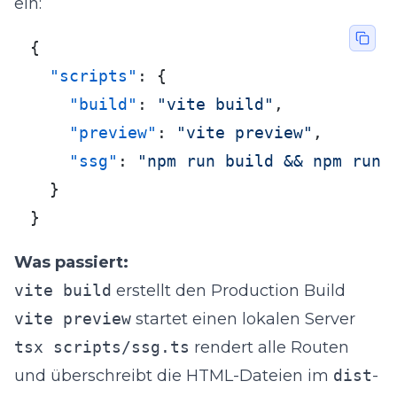
ein:
{
"scripts"
:
{
"build"
:
"vite build"
,
"preview"
:
"vite preview"
,
"ssg"
:
"npm run build && npm run 
}
}
Was passiert:
vite build
erstellt den Production Build
vite preview
startet einen lokalen Server
tsx scripts/ssg.ts
rendert alle Routen
und überschreibt die HTML-Dateien im
dist
-