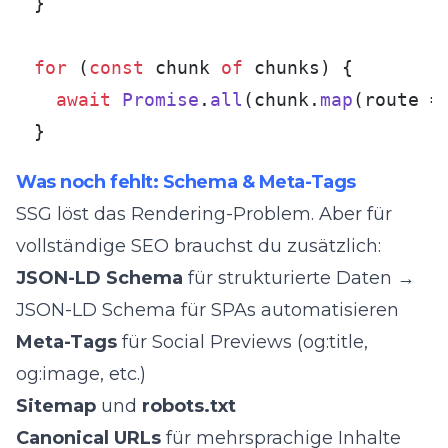
}

for
 (
const
 chunk 
of
 chunks) {

await
Promise
.
all
(chunk.
map
(
route
 =
}
Was noch fehlt: Schema & Meta-Tags
SSG löst das Rendering-Problem. Aber für
vollständige SEO brauchst du zusätzlich:
JSON-LD Schema
für strukturierte Daten →
JSON-LD Schema für SPAs automatisieren
Meta-Tags
für Social Previews (og:title,
og:image, etc.)
Sitemap
und
robots.txt
Canonical URLs
für mehrsprachige Inhalte