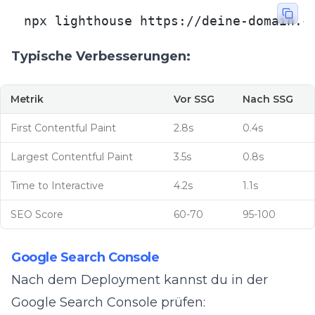
npx lighthouse https://deine-domain.c
Typische Verbesserungen:
Metrik
Vor SSG
Nach SSG
First Contentful Paint
2.8s
0.4s
Largest Contentful Paint
3.5s
0.8s
Time to Interactive
4.2s
1.1s
SEO Score
60-70
95-100
Google Search Console
Nach dem Deployment kannst du in der
Google Search Console prüfen: