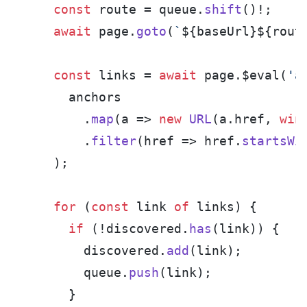
const
 route = queue.
shift
()!;

await
 page.
goto
(
`
${baseUrl}
${rout
const
 links = 
await
 page.$eval(
'a
      anchors

        .
map
(
a
 =>
new
URL
(a.
href
, 
win
        .
filter
(
href
 =>
 href.
startsWi
    );

for
 (
const
 link 
of
 links) {

if
 (!discovered.
has
(link)) {

        discovered.
add
(link);

        queue.
push
(link);

      }
