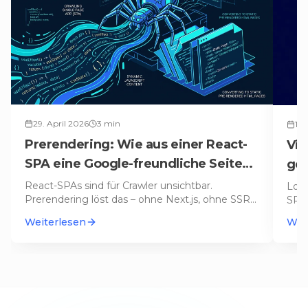
29. April 2026
3
min
14.
Prerendering: Wie aus einer React-
Vib
SPA eine Google-freundliche Seite
gen
wird
und
React-SPAs sind für Crawler unsichtbar.
Lova
Prerendering löst das – ohne Next.js, ohne SSR-
SPAs
Server. So funktioniert unsere Pl
…
mach
Weiterlesen
Wei