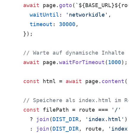
await
 page.
goto
(
`
${BASE_URL}
${rou
waitUntil
: 
'networkidle'
,

timeout
: 
30000
,

    });

// Warte auf dynamische Inhalte
await
 page.
waitForTimeout
(
1000
);

const
 html = 
await
 page.
content
();
// Speichere als index.html im Ro
const
 filePath = route === 
'/'
      ? 
join
(
DIST_DIR
, 
'index.html'
)

      : 
join
(
DIST_DIR
, route, 
'index.