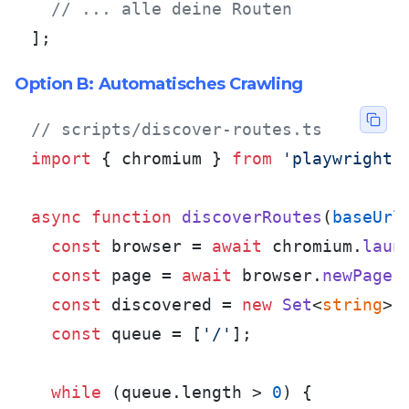
// ... alle deine Routen
];
Option B: Automatisches Crawling
// scripts/discover-routes.ts
import
 { chromium } 
from
'playwright-
async
function
discoverRoutes
(
baseUrl
const
 browser = 
await
 chromium.
laun
const
 page = 
await
 browser.
newPage
()
const
 discovered = 
new
Set
<
string
>(
const
 queue = [
'/'
];

while
 (queue.
length
 > 
0
) {
