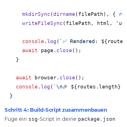
mkdirSync
(
dirname
(filePath), { 
re
writeFileSync
(filePath, html, 
'ut
console
.
log
(
`✅ Rendered: 
${route}
await
 page.
close
();

  }

await
 browser.
close
();

console
.
log
(
`\n🎉 
${routes.length}
 S
}
Schritt 4: Build-Script zusammenbauen
Füge ein
ssg
-Script in deine
package.json