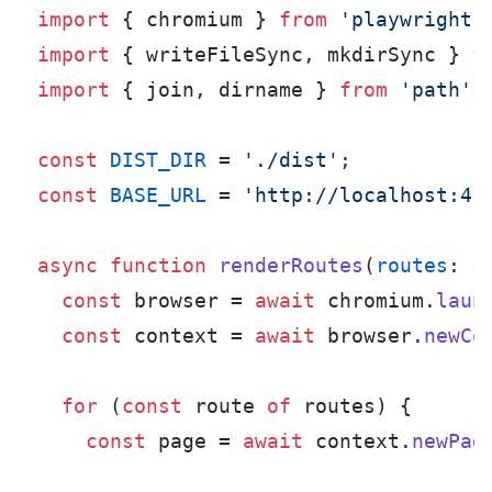
import
 { chromium } 
from
'playwright-
import
 { writeFileSync, mkdirSync } 
f
import
 { join, dirname } 
from
'path'
;

const
DIST_DIR
 = 
'./dist'
const
BASE_URL
 = 
'http://localhost:41
async
function
renderRoutes
(
routes
: 
s
const
 browser = 
await
 chromium.
laun
const
 context = 
await
 browser.
newCo
for
 (
const
 route 
of
 routes) {

const
 page = 
await
 context.
newPag