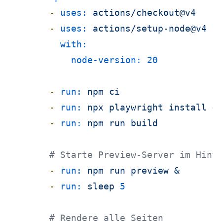
-
uses:
actions/checkout@v4
-
uses:
actions/setup-node@v4
with:
node-version:
20
-
run:
npm
ci
-
run:
npx
playwright
install
c
-
run:
npm
run
build
# Starte Preview-Server im Hint
-
run:
npm
run
preview
&
-
run:
sleep
5
# Rendere alle Seiten