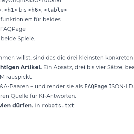
laywright-SSG-Tutorial
>
,
<h1>
bis
<h6>
,
<table>
 funktioniert für beides
, FAQPage
 beide Spiele.
 willst, sind das die drei kleinsten konkreten S
htigen Artikel.
Ein Absatz, drei bis vier Sätze, b
M rauspickt.
&A-Paaren – und render sie als
FAQPage
JSON-LD. 
ren Quelle für KI-Antworten.
wlen dürfen.
In
robots.txt
: