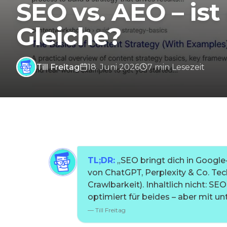
SEO vs. AEO – ist
Gleiche?
Till Freitag
18. Juni 2026
7
min
Lesezeit
TL;DR:
„
SEO bringt dich in Google
von ChatGPT, Perplexity & Co. Tec
Crawlbarkeit). Inhaltlich nicht: SEO
optimiert für beides – aber mit un
—
Till Freitag