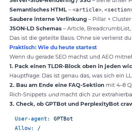
Server-Side-Rendering / SSG
– siehe unser
P
Semantisches HTML
–
<article>
,
<section
Saubere interne Verlinkung
– Pillar + Cluster
JSON-LD Schemas
– Article, BreadcrumbList
Das ist die geteilte Basis. Ohne sie verlierst du
Praktisch: Wie du heute startest
Wenn du gerade SEO machst und AEO mitnehmen
1. Pack einen TLDR-Block oben in jeden wic
Hauptfrage. Das ist genau das, was sich ein LL
2. Bau am Ende eine FAQ-Sektion
mit 4–8 Q
Rich-Snippets
und
macht dich zur extrahierba
3. Check, ob GPTBot und PerplexityBot cra
User-agent:
GPTBot
Allow:
/