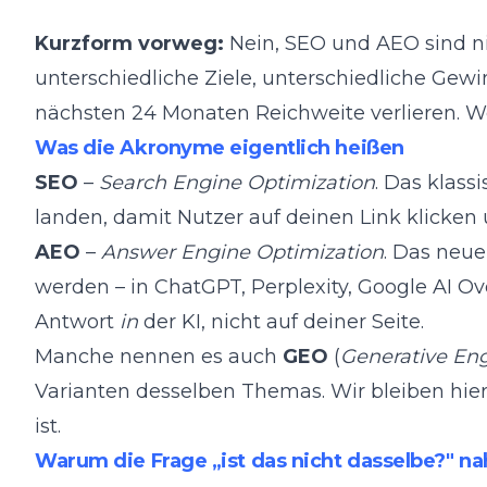
Kurzform vorweg:
Nein, SEO und AEO sind ni
unterschiedliche Ziele, unterschiedliche Gew
nächsten 24 Monaten Reichweite verlieren. W
Was die Akronyme eigentlich heißen
SEO
–
Search Engine Optimization
. Das klass
landen, damit Nutzer auf deinen Link klicken
AEO
–
Answer Engine Optimization
. Das neue
werden – in ChatGPT, Perplexity, Google AI O
Antwort
in
der KI, nicht auf deiner Seite.
Manche nennen es auch
GEO
(
Generative En
Varianten desselben Themas. Wir bleiben hie
ist.
Warum die Frage „ist das nicht dasselbe?" na