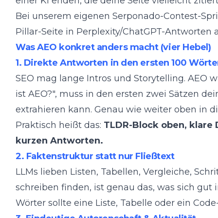
einer KI enden, die deine Seite vielleicht zit
Bei
unserem eigenen Serponado-Contest-Spri
Pillar-Seite in Perplexity/ChatGPT-Antworten 
Was AEO konkret anders macht (vier Hebel)
1. Direkte Antworten in den ersten 100 Wörte
SEO mag lange Intros und Storytelling. AEO wi
ist AEO?", muss in den ersten zwei Sätzen dein
extrahieren kann. Genau wie weiter oben in di
Praktisch heißt das:
TLDR-Block oben, klare D
kurzen Antworten.
2. Faktenstruktur statt nur Fließtext
LLMs lieben Listen, Tabellen, Vergleiche, Sch
schreiben finden, ist genau das, was sich gut 
Wörter sollte eine Liste, Tabelle oder ein Cod