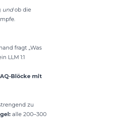
g
und
ob die
ämpfe.
emand fragt „Was
in LLM 1:1
 FAQ-Blöcke mit
nstrengend zu
gel:
alle 200–300