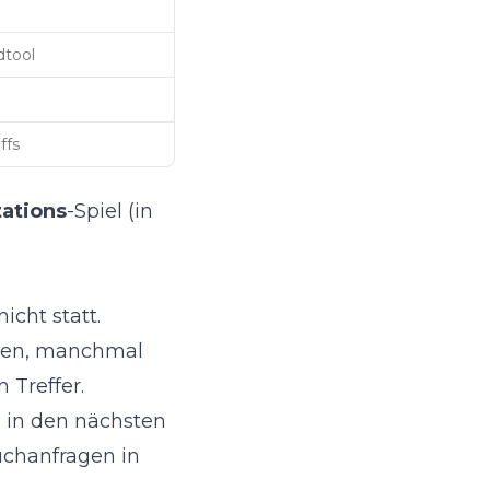
dtool
ffs
ations
-Spiel (in
icht statt.
llen, manchmal
 Treffer.
u in den nächsten
uchanfragen in