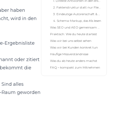
1. Direkte Antworten in den ersten 100 Wörtern
2. Faktenstruktur statt nur Fließtext
 aber haben
3. Eindeutige Autorenschaft & Aktualität
cht, wird in den
4. Schema-Markup, das KIs lesen
Was SEO und AEO gemeinsam haben (und warum du nichts wegwerfen musst)
Praktisch: Wie du heute startest
Was wir bei uns selbst sehen
le-Ergebnisliste
Was wir bei Kunden konkret tun
Häufige Missverständnisse
nannt oder zitiert
Was du ab heute anders machst
er bekommt die
FAQ – kompakt zum Mitnehmen
. Sind alles
ACH-Raum geworden