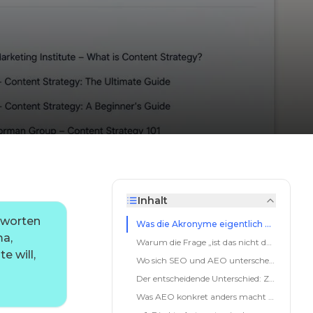
Inhalt
ntworten
Was die Akronyme eigentlich heißen
ma,
Warum die Frage „ist das nicht dasselbe?" naheliegt
e will,
Wo sich SEO und AEO unterscheiden
Der entscheidende Unterschied: Zero-Click
Was AEO konkret anders macht (vier Hebel)