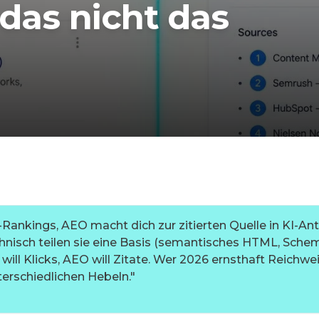
 das nicht das
-Rankings, AEO macht dich zur zitierten Quelle in KI-A
hnisch teilen sie eine Basis (semantisches HTML, Sche
 will Klicks, AEO will Zitate. Wer 2026 ernsthaft Reichweit
terschiedlichen Hebeln.
"