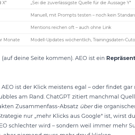
d X"
„Sei die zuverlässigste Quelle für die Aussage Y"
Manuell, mit Prompts testen – noch kein Standar
Mentions reichen oft – auch ohne Link
ar Monate
Modell-Updates wöchentlich, Trainingsdaten-Cuto
l (auf deine Seite kommen). AEO ist ein
Repräsent
O ist der Klick meistens egal – oder findet gar n
n-Bubbles am Rand. ChatGPT zitiert manchmal Que
mpakten Zusammenfass-Absatz
über
die organischen
ategie nur „mehr Klicks aus Google" ist, wirst d
n SEO schlechter wird – sondern weil immer mehr S