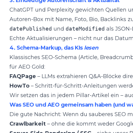
3. Eindeutige Autorenschaft & Aktualität
ChatGPT und Perplexity gewichten Quellen 
Autoren-Box mit Name, Foto, Bio, Backlinks zu
datePublished
und
dateModified
als JSON
Echte Aktualisierungen – nicht nur das Datu
4. Schema-Markup, das KIs
lesen
Klassisches SEO-Schema (Article, BreadcrumbL
für AEO Gold:
FAQPage
– LLMs extrahieren Q&A-Blöcke dire
HowTo
– Schritt-für-Schritt-Anleitungen werd
Wir setzen das in jedem Pillar-Artikel ein – a
Was SEO und AEO gemeinsam haben (und wa
Die gute Nachricht: Wenn du sauberes SEO ma
Crawlbarkeit
– ohne die kommt weder Google