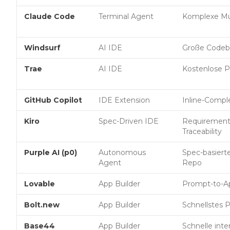
Claude Code
Terminal Agent
Komplexe Mul
Windsurf
AI IDE
Große Codeb
Trae
AI IDE
Kostenlose 
GitHub Copilot
IDE Extension
Inline-Compl
Kiro
Spec-Driven IDE
Requirement
Traceability
Purple AI (p0)
Autonomous
Spec-basiert
Agent
Repo
Lovable
App Builder
Prompt-to-A
Bolt.new
App Builder
Schnellstes 
Base44
App Builder
Schnelle int