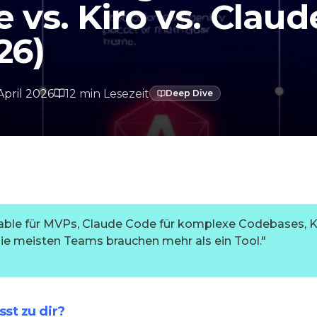
e vs. Kiro vs. Claud
26)
April 2026
12
min
Lesezeit
Deep Dive
vable für MVPs, Claude Code für komplexe Codebases, Ki
e meisten Teams brauchen mehr als ein Tool.
"
st zu dir?