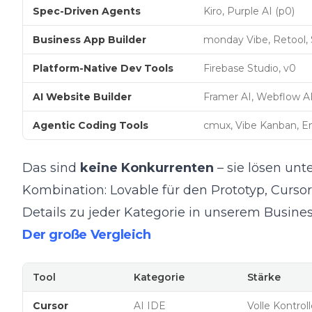
Spec-Driven Agents
Kiro, Purple AI (p0)
Business App Builder
monday Vibe
, Retool, 
Platform-Native Dev Tools
Firebase Studio, v0
AI Website Builder
Framer AI, Webflow AI
Agentic Coding Tools
cmux, Vibe Kanban, 
Das sind
keine Konkurrenten
– sie lösen unt
Kombination: Lovable für den Prototyp, Cursor
Details zu jeder Kategorie in unserem
Busines
Der große Vergleich
Tool
Kategorie
Stärke
Cursor
AI IDE
Volle Kontro