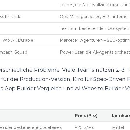
Teams, die Nachvollziehbarkeit u
Softr, Glide
Ops-Manager, Sales, HR – interne 
Teams in bestehenden Ökosyste
, Wix AI, Durable
Marketer, Agenturen – SEO-optim
Emdash, Squad
Power User, die AI-Agents orchest
erschiedliche Probleme. Viele Teams nutzen 2–3 T
 für die Production-Version, Kiro für Spec-Driven 
s App Builder Vergleich
und
AI Website Builder V
Preis (Pro)
Lernkur
lle über bestehende Codebases
~20 $/Mo
Mittel