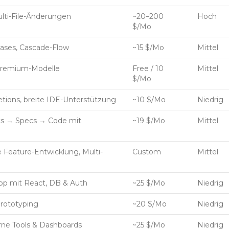
ti-File-Änderungen
~20–200
Hoch
$/Mo
ases, Cascade-Flow
~15 $/Mo
Mittel
Premium-Modelle
Free / 10
Mittel
$/Mo
etions, breite IDE-Unterstützung
~10 $/Mo
Niedrig
s → Specs → Code mit
~19 $/Mo
Mittel
e Feature-Entwicklung, Multi-
Custom
Mittel
pp mit React, DB & Auth
~25 $/Mo
Niedrig
Prototyping
~20 $/Mo
Niedrig
erne Tools & Dashboards
~25 $/Mo
Niedrig