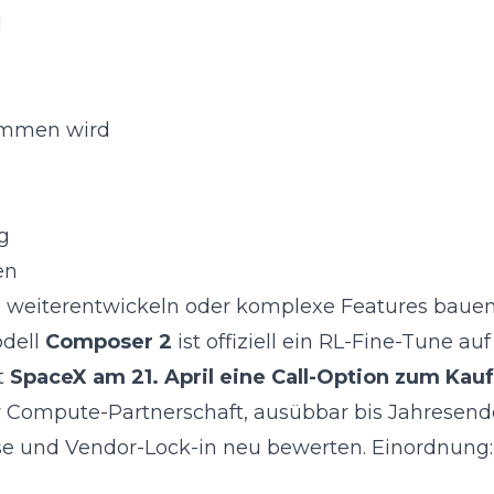
d
nommen wird
g
en
e weiterentwickeln oder komplexe Features bauen
dell
Composer 2
ist offiziell ein RL-Fine-Tune au
t
SpaceX am 21. April eine Call-Option zum Kauf
r Compute-Partnerschaft, ausübbar bis Jahresende)
üsse und Vendor-Lock-in neu bewerten. Einordnung