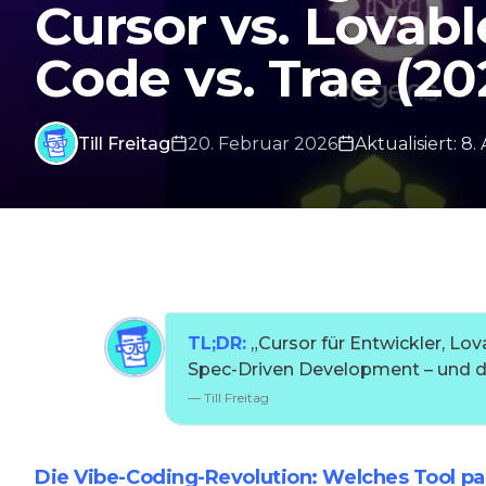
Cursor vs. Lovabl
Code vs. Trae (20
Till Freitag
20. Februar 2026
Aktualisiert
:
8. 
TL;DR:
„
Cursor für Entwickler, Lo
Spec-Driven Development – und di
—
Till Freitag
Die Vibe-Coding-Revolution: Welches Tool pas