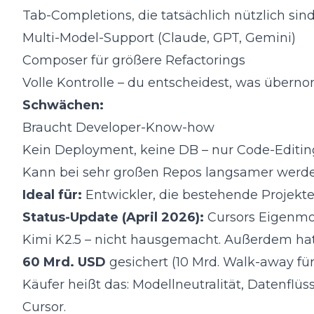
Tab-Completions, die tatsächlich nützlich sin
Multi-Model-Support (Claude, GPT, Gemini)
Composer für größere Refactorings
Volle Kontrolle – du entscheidest, was über
Schwächen:
Braucht Developer-Know-how
Kein Deployment, keine DB – nur Code-Editin
Kann bei sehr großen Repos langsamer werd
Ideal für:
Entwickler, die bestehende Projekt
Status-Update (April 2026):
Cursors Eigenmo
Kimi K2.5
– nicht hausgemacht. Außerdem ha
60 Mrd. USD
gesichert (10 Mrd. Walk-away fü
Käufer heißt das: Modellneutralität, Datenfl
Cursor
.