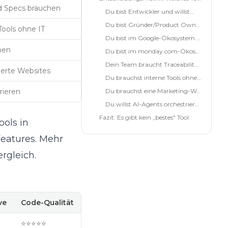
nd Specs brauchen
Du bist Entwickler und willst…
Du bist Gründer/Product Owner und willst…
Tools ohne IT
Du bist im Google-Ökosystem und willst…
men
Du bist im monday.com-Ökosystem und willst…
Dein Team braucht Traceability und willst…
ierte Websites
Du brauchst interne Tools ohne IT…
rieren
Du brauchst eine Marketing-Website…
Du willst AI-Agents orchestrieren…
Fazit: Es gibt kein „bestes" Tool
ools in
Features. Mehr
ergleich
.
ve
Code-Qualität
⭐⭐⭐⭐⭐