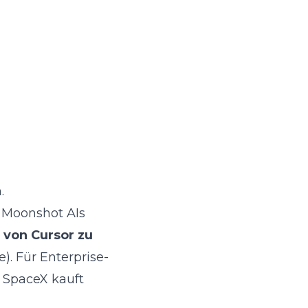
.
f
Moonshot AIs
 von Cursor zu
. Für Enterprise-
:
SpaceX kauft