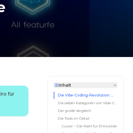
e
Inhalt
ro für
Die Vibe-Coding-Revolution: Welches Tool passt zu dir?
Die sieben Kategorien von Vibe-Coding-Tools
Der große Vergleich
Die Tools im Detail
Cursor – Die Wahl für Entwickler