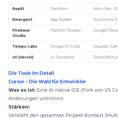
Replit
Plattform
All-in-One: I
Emergent
App Builder
Autonome Ful
Firebase
Platform Builder
Google-Ökos
Studio
Tempo Labs
Design-to-Code
Visueller Ed
v0 (Vercel)
UI Generator
React/Next.
Die Tools im Detail
Cursor – Die Wahl für Entwickler
Was es ist:
Eine AI-native IDE (Fork von VS 
Änderungen vornimmt.
Stärken:
Versteht den gesamten Projekt-Kontext (Multi