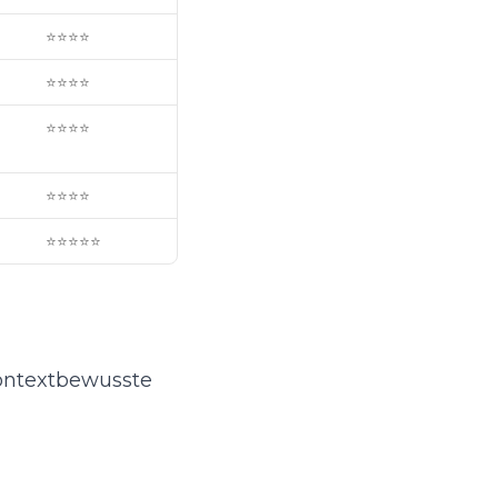
⭐⭐⭐⭐
⭐⭐⭐⭐
⭐⭐⭐⭐
⭐⭐⭐⭐
⭐⭐⭐⭐⭐
kontextbewusste