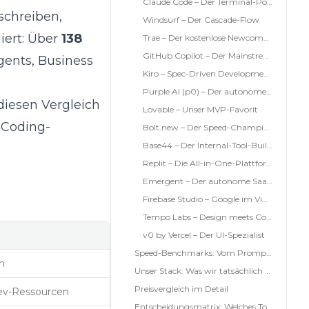
Claude Code – Der Terminal-Poweruser
schreiben,
Windsurf – Der Cascade-Flow
iert: Über
138
Trae – Der kostenlose Newcomer (ByteDance)
GitHub Copilot – Der Mainstream-Standard
gents, Business
Kiro – Spec-Driven Development (AWS)
Purple AI (p0) – Der autonome Feature-Agent
iesen Vergleich
Lovable – Unser MVP-Favorit
-Coding-
Bolt.new – Der Speed-Champion
Base44 – Der Internal-Tool-Builder
Replit – Die All-in-One-Plattform
Emergent – Der autonome SaaS-Builder
Firebase Studio – Google im Vibe-Coding-Markt
Tempo Labs – Design meets Code
v0 by Vercel – Der UI-Spezialist
Speed-Benchmarks: Vom Prompt zum Prototyp
en
Unser Stack: Was wir tatsächlich nutzen
Preisvergleich im Detail
ev-Ressourcen
Entscheidungsmatrix: Welches Tool für welchen Use Case?