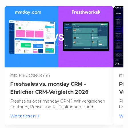
10. März 2026
5
min
18.
Freshsales vs. monday CRM –
Pip
Ehrlicher CRM-Vergleich 2026
Ver
Freshsales oder monday CRM? Wir vergleichen
Pipe
Features, Preise und KI-Funktionen – und
beid
zeigen, welches CRM 2026 wirklich z
…
Stär
Weiterlesen
Wei