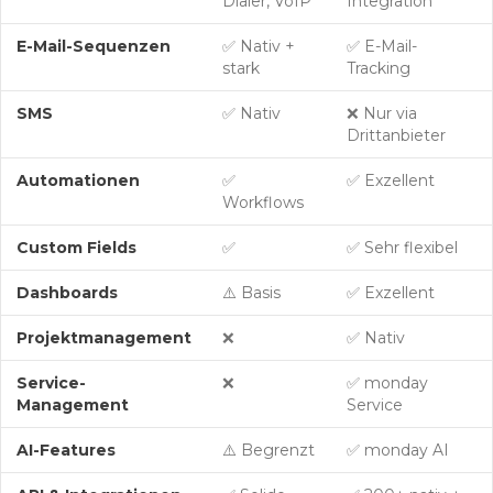
Dialer, VoIP
Integration
E-Mail-Sequenzen
✅ Nativ +
✅ E-Mail-
stark
Tracking
SMS
✅ Nativ
❌ Nur via
Drittanbieter
Automationen
✅
✅ Exzellent
Workflows
Custom Fields
✅
✅ Sehr flexibel
Dashboards
⚠️ Basis
✅ Exzellent
Projektmanagement
❌
✅ Nativ
Service-
❌
✅ monday
Management
Service
AI-Features
⚠️ Begrenzt
✅ monday AI