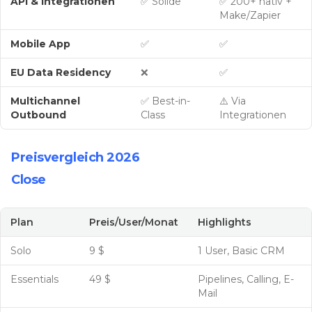
API & Integrationen
✅ Solide
✅ 200+ nativ +
Make/Zapier
Mobile App
✅
✅
EU Data Residency
❌
✅
Multichannel
✅ Best-in-
⚠️ Via
Outbound
Class
Integrationen
Preisvergleich 2026
Close
Plan
Preis/User/Monat
Highlights
Solo
9 $
1 User, Basic CRM
Essentials
49 $
Pipelines, Calling, E-
Mail