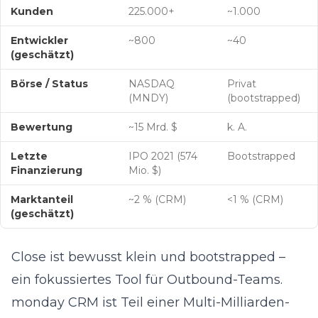
Kunden
225.000+
~1.000
Entwickler
~800
~40
(geschätzt)
Börse / Status
NASDAQ
Privat
(MNDY)
(bootstrapped)
Bewertung
~15 Mrd. $
k. A.
Letzte
IPO 2021 (574
Bootstrapped
Finanzierung
Mio. $)
Marktanteil
~2 % (CRM)
<1 % (CRM)
(geschätzt)
Close ist bewusst klein und bootstrapped –
ein fokussiertes Tool für Outbound-Teams.
monday CRM ist Teil einer Multi-Milliarden-