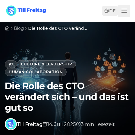
DE
Blog
Die Rolle des CTO verändert sich – und das ist gut so
AI
CULTURE & LEADERSHIP
HUMAN COLLABORATION
Die Rolle des CTO
verändert sich – und das ist
gut so
Till Freitag
14. Juli 2025
3
min
Lesezeit