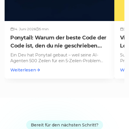
14. Juni 2026
5
min
3. 
Ponytail: Warum der beste Code der
Vib
Code ist, den du nie geschrieben
Lov
hast
Ein Dev hat Ponytail gebaut – weil seine AI-
Suba
Agenten 500 Zeilen für ein 5-Zeilen-Problem
Proj
schrieben. Das Ergebnis: 80-94%
…
an A
Weiterlesen
Wei
Bereit für den nächsten Schritt?