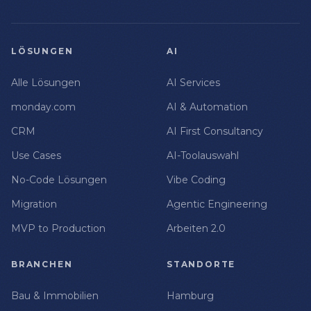
LÖSUNGEN
AI
Alle Lösungen
AI Services
monday.com
AI & Automation
CRM
AI First Consultancy
Use Cases
AI-Toolauswahl
No-Code Lösungen
Vibe Coding
Migration
Agentic Engineering
MVP to Production
Arbeiten 2.0
BRANCHEN
STANDORTE
Bau & Immobilien
Hamburg