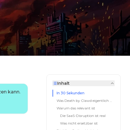
Inhalt
zen kann.
In 30 Sekunden
Was Death by Clawd eigentlich misst
Warum das relevant ist
Die SaaS-Disruption ist real
Was nicht ersetzbar ist