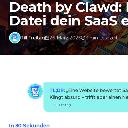
Death by Clawd: 
Datei dein SaaS 
Till Freitag
26. März 2026
3
min
Lesezeit
TL;DR:
„
Eine Website bewertet Sa
Klingt absurd – trifft aber einen Ne
—
Till Freitag
In 30 Sekunden