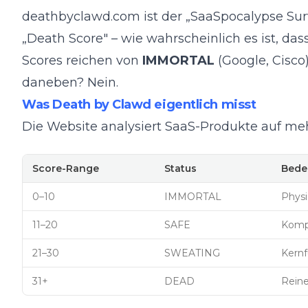
deathbyclawd.com
ist der „SaaSpocalypse Su
„Death Score" – wie wahrscheinlich es ist, da
Scores reichen von
IMMORTAL
(Google, Cisco
daneben? Nein.
Was Death by Clawd eigentlich misst
Die Website analysiert SaaS-Produkte auf me
Score-Range
Status
Bede
0–10
IMMORTAL
Physi
11–20
SAFE
Kompl
21–30
SWEATING
Kernf
31+
DEAD
Reine