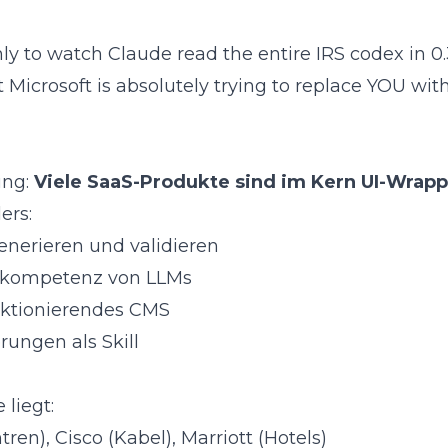
nly to watch Claude read the entire IRS codex in 0.
t Microsoft is absolutely trying to replace YOU with
ung:
Viele SaaS-Produkte sind im Kern UI-Wrapp
ers:
nerieren und validieren
rnkompetenz von LLMs
nktionierendes CMS
ungen als Skill
liegt:
en), Cisco (Kabel), Marriott (Hotels)