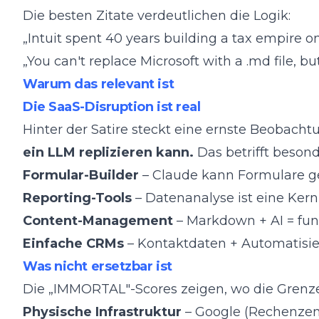
Die besten Zitate verdeutlichen die Logik:
„Intuit spent 40 years building a tax empire o
„You can't replace Microsoft with a .md file, bu
Warum das relevant ist
Die SaaS-Disruption ist real
Hinter der Satire steckt eine ernste Beobacht
ein LLM replizieren kann.
Das betrifft besond
Formular-Builder
– Claude kann Formulare ge
Reporting-Tools
– Datenanalyse ist eine Ke
Content-Management
– Markdown + AI = fu
Einfache CRMs
– Kontaktdaten + Automatisier
Was nicht ersetzbar ist
Die „IMMORTAL"-Scores zeigen, wo die Grenze 
Physische Infrastruktur
– Google (Rechenzentr