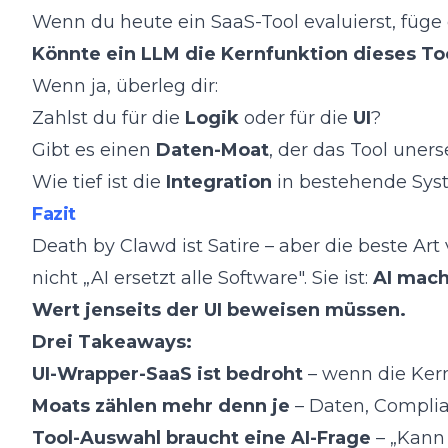
Wenn du heute ein SaaS-Tool evaluierst, füg
Könnte ein LLM die Kernfunktion dieses Tool
Wenn ja, überleg dir:
Zahlst du für die
Logik
oder für die
UI
?
Gibt es einen
Daten-Moat
, der das Tool uner
Wie tief ist die
Integration
in bestehende Sys
Fazit
Death by Clawd ist Satire – aber die beste Art 
nicht „AI ersetzt alle Software". Sie ist:
AI mach
Wert jenseits der UI beweisen müssen.
Drei Takeaways:
UI-Wrapper-SaaS ist bedroht
– wenn die Kern
Moats zählen mehr denn je
– Daten, Complia
Tool-Auswahl braucht eine AI-Frage
– „Kann 