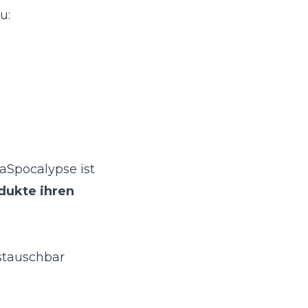
u:
aaSpocalypse ist
dukte ihren
stauschbar