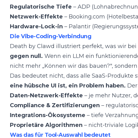
Regulatorische Tiefe
– ADP (Lohnabrechnung)
Netzwerk-Effekte
– Booking.com (Hotelbestan
Hardware-Lock-in
– Palantir (Regierungssyste
Die Vibe-Coding-Verbindung
Death by Clawd illustriert perfekt, was wir bei
gegen null.
Wenn ein LLM ein funktionierende
nicht mehr „Können wir das bauen?", sondern
Das bedeutet nicht, dass alle SaaS-Produkte s
eine hübsche UI ist, ein Problem haben.
Der 
Daten-Netzwerk-Effekte
– je mehr Nutzer, d
Compliance & Zertifizierungen
– regulatori
Integrations-Ökosysteme
– tiefe Verzahnun
Proprietäre Algorithmen
– nicht-triviale Logi
Was das für Tool-Auswahl bedeutet