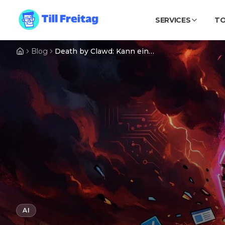
SERVICES
T
Blog
Death by Clawd: Kann eine .md-Datei dein SaaS ersetzen?
AI