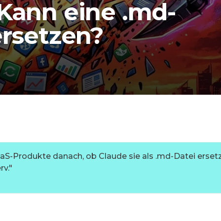
Kann eine .md-
ersetzen?
aS-Produkte danach, ob Claude sie als .md-Datei erset
rv.
"