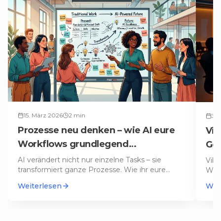
15. März 2026
2
min
3. 
Prozesse neu denken – wie AI eure
Vib
Workflows grundlegend
Gov
transformiert
AI verändert nicht nur einzelne Tasks – sie
Vibe
transformiert ganze Prozesse. Wie ihr eure
Wir 
Workflows für Arbeiten 2.0 fit ma
…
Stru
Weiterlesen
Wei