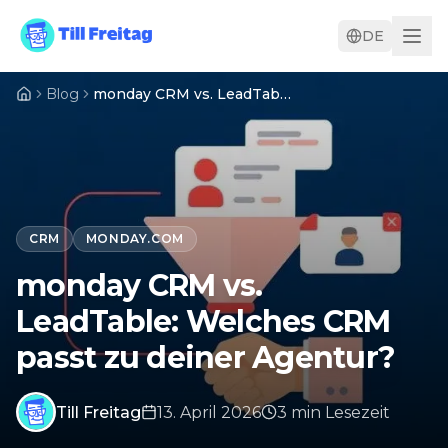
DE
Blog
monday CRM vs. LeadTable: Welches CRM passt zu deiner Agentur?
CRM
MONDAY.COM
monday CRM vs.
LeadTable: Welches CRM
passt zu deiner Agentur?
Till Freitag
13. April 2026
3
min
Lesezeit