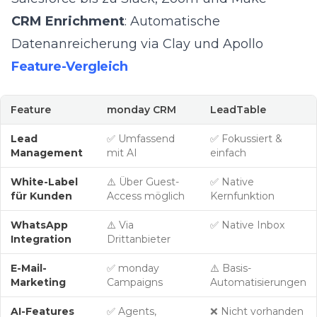
CRM Enrichment
: Automatische
Datenanreicherung via Clay und Apollo
Feature-Vergleich
Feature
monday CRM
LeadTable
Lead
✅ Umfassend
✅ Fokussiert &
Management
mit AI
einfach
White-Label
⚠️ Über Guest-
✅ Native
für Kunden
Access möglich
Kernfunktion
WhatsApp
⚠️ Via
✅ Native Inbox
Integration
Drittanbieter
E-Mail-
✅ monday
⚠️ Basis-
Marketing
Campaigns
Automatisierungen
AI-Features
✅ Agents,
❌ Nicht vorhanden