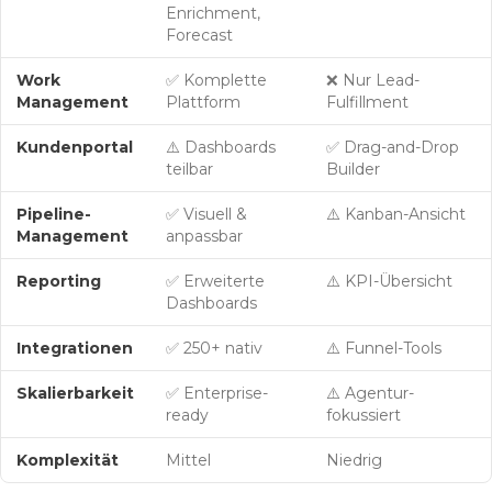
Enrichment,
Forecast
Work
✅ Komplette
❌ Nur Lead-
Management
Plattform
Fulfillment
Kundenportal
⚠️ Dashboards
✅ Drag-and-Drop
teilbar
Builder
Pipeline-
✅ Visuell &
⚠️ Kanban-Ansicht
Management
anpassbar
Reporting
✅ Erweiterte
⚠️ KPI-Übersicht
Dashboards
Integrationen
✅ 250+ nativ
⚠️ Funnel-Tools
Skalierbarkeit
✅ Enterprise-
⚠️ Agentur-
ready
fokussiert
Komplexität
Mittel
Niedrig