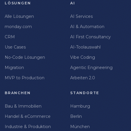
LÖSUNGEN
AI
Alle Lösungen
AI Services
monday.com
AI & Automation
CRM
AI First Consultancy
Use Cases
AI-Toolauswahl
No-Code Lösungen
Vibe Coding
Migration
Agentic Engineering
MVP to Production
Arbeiten 2.0
BRANCHEN
STANDORTE
Bau & Immobilien
Hamburg
Handel & eCommerce
Berlin
Industrie & Produktion
München