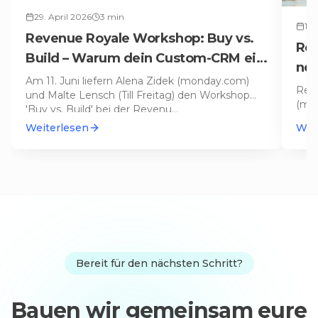
29. April 2026
3
min
11.
Revenue Royale Workshop: Buy vs.
Rev
Build – Warum dein Custom-CRM ein
neu
Fehler war
Am 11. Juni liefern Alena Zidek (monday.com)
CRM
Reca
und Malte Lensch (Till Freitag) den Workshop
(mon
'Buy vs. Build' bei der Revenu
…
Soci
Weiterlesen
Wei
Bereit für den nächsten Schritt?
Bauen wir gemeinsam eure