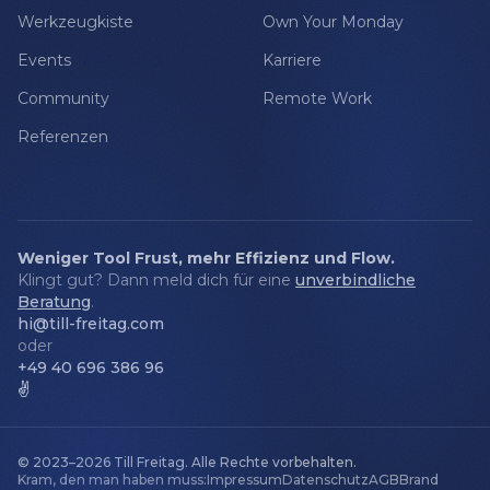
Werkzeugkiste
Own Your Monday
Events
Karriere
Community
Remote Work
Referenzen
Weniger Tool Frust, mehr Effizienz und Flow.
Klingt gut? Dann meld dich für eine
unverbindliche
Beratung
.
hi@till-freitag.com
oder
+49 40 696 386 96
✌️
© 2023–2026
Till Freitag
.
Alle Rechte vorbehalten.
Kram, den man haben muss:
Impressum
Datenschutz
AGB
Brand