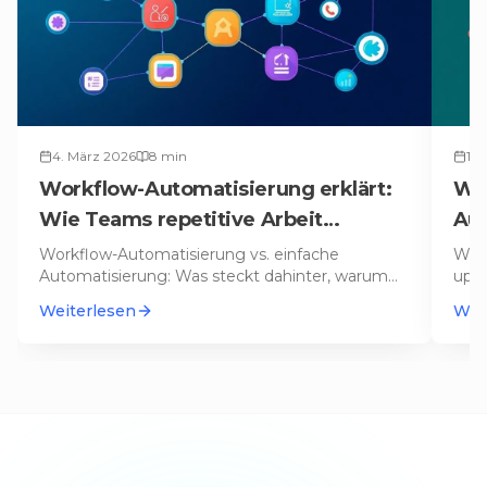
4. März 2026
8
min
16.
Workflow-Automatisierung erklärt:
War
Wie Teams repetitive Arbeit
Aut
eliminieren
Workflow-Automatisierung vs. einfache
Waru
Automatisierung: Was steckt dahinter, warum
ups 
sie unverzichtbar ist und wie make.com
…
Star
Weiterlesen
Wei