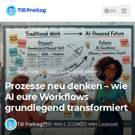
DE
Blog
Prozesse neu denken – wie AI eure Workflows grundlegend transformiert
AUTOMATION
CULTURE & LEADERSHIP
Prozesse neu denken – wie
AI eure Workflows
grundlegend transformiert
Till Freitag
15. März 2026
2
min
Lesezeit