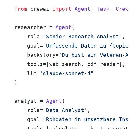
from
 crewai 
import
Agent
, 
Task
, 
Crew
researcher = 
Agent
(

    role=
"Senior Research Analyst"
,

    goal=
"Umfassende Daten zu {topic
    backstory=
"Du bist ein Veteran-A
    tools=[web_search, pdf_reader],

    llm=
"claude-sonnet-4"
)

analyst = 
Agent
(

    role=
"Data Analyst"
,

    goal=
"Rohdaten in umsetzbare Ins
    tools=[calculator, chart_generato