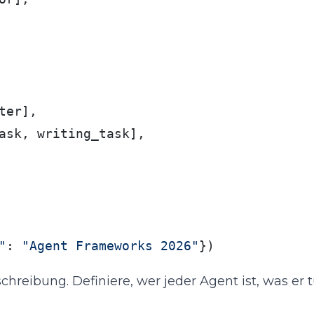
er],

ask, writing_task],

"
: 
"Agent Frameworks 2026"
})
schreibung. Definiere, wer jeder Agent ist, was er 