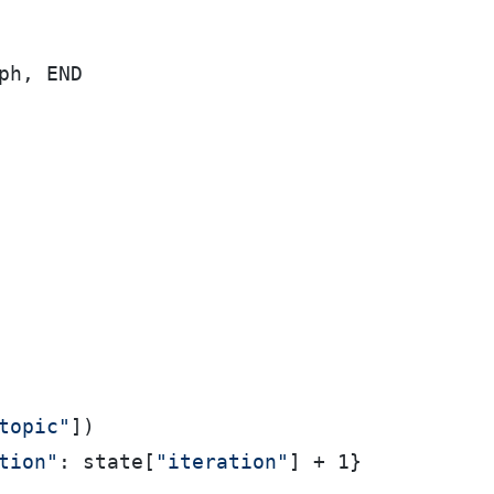
h, END

topic"
])

tion"
: state[
"iteration"
] + 1}
