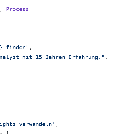
, 
Process
} finden"
,

nalyst mit 15 Jahren Erfahrung."
,

ights verwandeln"
,

r],
