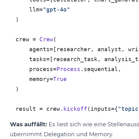
    llm=
"gpt-4o"
)

crew = 
Crew
(

    agents=[researcher, analyst, writ
    tasks=[research_task, analysis_t
    process=
Process
.
sequential
,

    memory=
True
)

result = crew.
kickoff
(inputs={
"topic
Was auffällt:
Es liest sich wie eine Stellenaus
übernimmt Delegation und Memory.