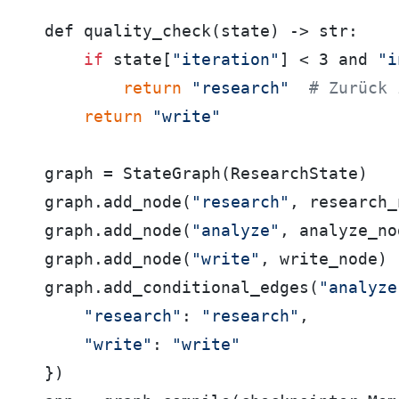
def quality_check(state) -> str:

if
 state[
"iteration"
] < 3 and 
"i
return
"research"
# Zurück 
return
"write"
graph = StateGraph(ResearchState)

graph.add_node(
"research"
, research_
graph.add_node(
"analyze"
, analyze_no
graph.add_node(
"write"
, write_node)

graph.add_conditional_edges(
"analyze
"research"
: 
"research"
,

"write"
: 
"write"
})
