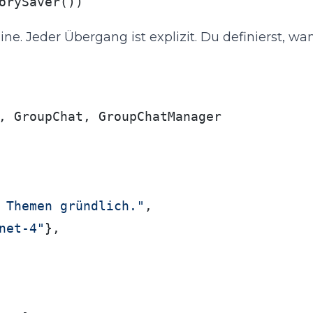
orySaver())
ine. Jeder Übergang ist explizit. Du definierst, w
, GroupChat, GroupChatManager

 Themen gründlich."
,

net-4"
},
