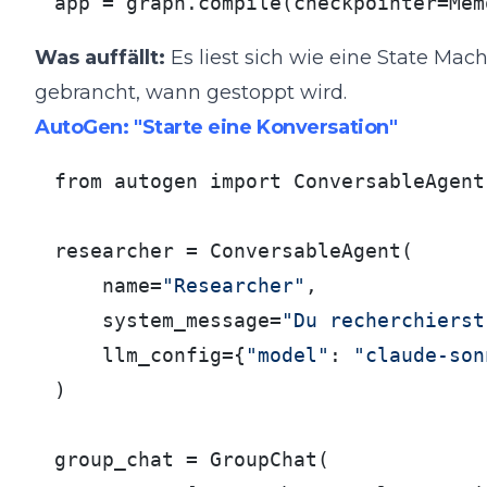
app = graph.compile(checkpointer=Mem
Was auffällt:
Es liest sich wie eine State Mach
gebrancht, wann gestoppt wird.
AutoGen: "Starte eine Konversation"
from autogen import ConversableAgent
researcher = ConversableAgent(

    name=
"Researcher"
,

    system_message=
"Du recherchierst
    llm_config={
"model"
: 
"claude-son
)

group_chat = GroupChat(
