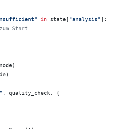
nsufficient"
in
 state[
"analysis"
]:

zum Start
node)

de)

"
, quality_check, {
