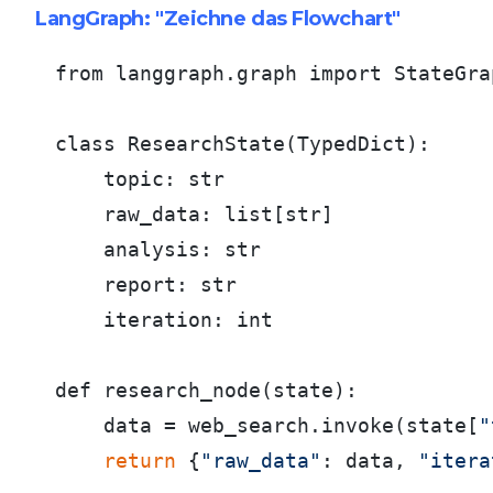
LangGraph: "Zeichne das Flowchart"
from langgraph.graph import StateGrap
class ResearchState(TypedDict):

    topic: str

    raw_data: list[str]

    analysis: str

    report: str

    iteration: int

def research_node(state):

    data = web_search.invoke(state[
"
return
 {
"raw_data"
: data, 
"itera