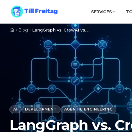
SERVICES
T
Blog
LangGraph vs. CrewAI vs. AutoGen: Welches Multi-Agent-Framework 2026?
AI
DEVELOPMENT
AGENTIC ENGINEERING
LangGraph vs. Cr