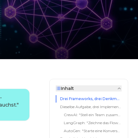
Inhalt
-
Drei Frameworks, drei Denkmodelle
auchst.
"
Dieselbe Aufgabe, drei Implementierungen
CrewAI: "Stell ein Team zusammen"
LangGraph: "Zeichne das Flowchart"
AutoGen: "Starte eine Konversation"