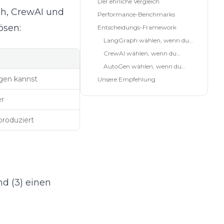
Der ehrliche Vergleich
ph, CrewAI und
Performance-Benchmarks
ösen:
Entscheidungs-Framework
LangGraph wählen, wenn du…
CrewAI wählen, wenn du…
AutoGen wählen, wenn du…
ggen kannst
Unsere Empfehlung
er
produziert
nd (3) einen