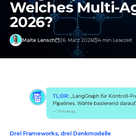
Welches Multi-
2026?
Malte Lensch
26. März 2026
4
min
Lesezeit
TL;DR:
„
LangGraph für Kontroll-Fr
Pipelines. Wähle basierend darauf
—
Till Freitag
Drei Frameworks, drei Denkmodelle